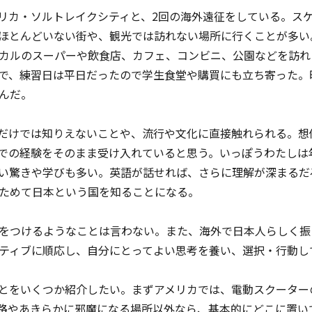
リカ・ソルトレイクシティと、2回の海外遠征をしている。ス
ほとんどいない街や、観光では訪れない場所に行くことが多い
カルのスーパーや飲食店、カフェ、コンビニ、公園などを訪れ
で、練習日は平日だったので学生食堂や購買にも立ち寄った。
んだ。
だけでは知りえないことや、流行や文化に直接触れられる。想
での経験をそのまま受け入れていると思う。いっぽうわたしは
い驚きや学びも多い。英語が話せれば、さらに理解が深まるだ
ためて日本という国を知ることになる。
をつけるようなことは言わない。また、海外で日本人らしく振
ティブに順応し、自分にとってよい思考を養い、選択・行動し
とをいくつか紹介したい。まずアメリカでは、電動スクーター
路やあきらかに邪魔になる場所以外なら、基本的にどこに置い