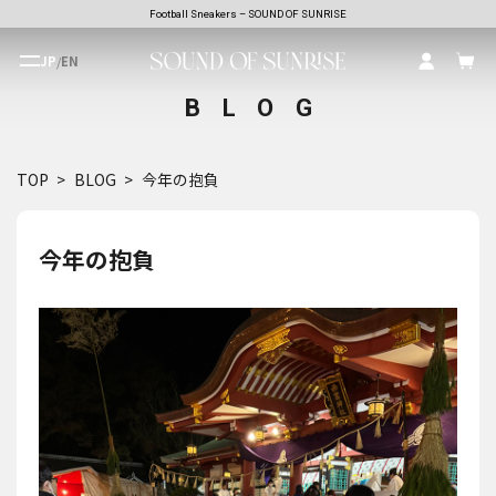
Football Sneakers – SOUND OF SUNRISE
JP
/
EN
BLOG
TOP
BLOG
今年の抱負
今年の抱負