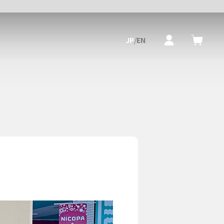
JP
/
EN