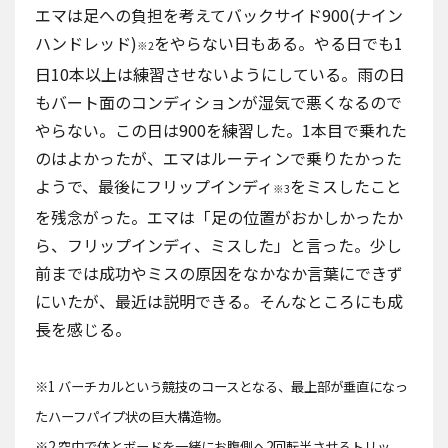
エマは足への負担を考えてバックサイド900(ナイン
ハンドレッド)
をやらない日もある。やる日でも1
※2
日10本以上は練習させないようにしている。雨の日
もバート面のコンディションが湿気で悪くなるので
やらない。この日は900を練習した。1本目で乗れた
のはよかったが、エマはルーティンで乗りたかった
ようで、最後にフリップインディ
をミスしたこと
※3
を残念がった。エマは「足の位置がおかしかったか
ら、フリップインディ、ミスした」と言った。少し
前までは成功やミスの原因をなかなか言葉にできず
にいたが、最近は説明できる。そんなところにも成
長を感じる。
※1 バーチカルという競技のコースとなる、最上部が垂直になっ
たハーフパイプ状の巨大構造物。
※2 空中で体とボードを一緒にお腹側へ2回転半させるトリッ