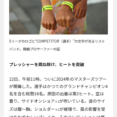
Sリーグのロゴと“COMPETITOR（選手）”の文字が光るリスト
バンド。親娘プロサーファーの証
プレッシャーを跳ね除け、ヒートを突破
22日、午前11時。ついに2024年のマスターズツアー
が開幕した。選手はかつてのグランドチャンピオン4
名を含む総勢16名。原田の出番は第3ヒート。空は
曇り、サイドオンショア
が吹いている。波のサイ
※1
ズは腹〜胸。ショルダー
が緩慢で、風の影響を受
※2
けたむずかしいブレイク。そのコンディションは原