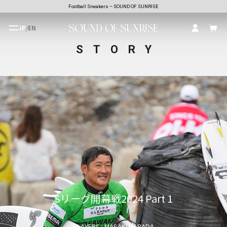
Football Sneakers – SOUND OF SUNRISE
JP
/
EN
STORY
Sリーグ開幕戦2024 Part 1
PLAYERS : MASAKI HARADA