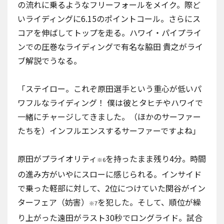
の流れに乗るようなフリーフォールをメイク。際ど
いライディングに6.15のポイントコール。さらにス
コアを伸ばしてトップを走る。ハワイ・パイプライ
ンでの圧巻なライディングで有名な脇田 貴之がライ
ブ解説でうなる。
「ステイロー。これぞ原田選手という重心が低いパ
ワフルなライディング！ 僕は彼とタヒチやハワイで
一緒にチャージしてきました。（ほかのサーファー
たちを）インフルエンスするサーファーですよね」
原田がプライオリティ
を持ったまま残り4分。時間
※6
の進み方がいやにスローに感じられる。インサイド
で乗った軽部に対して、2位につけていた関谷がイン
ターフェア（妨害）
を犯した。そして、順位が繰
※7
り上がった遠田がラスト30秒でロングライド。試合