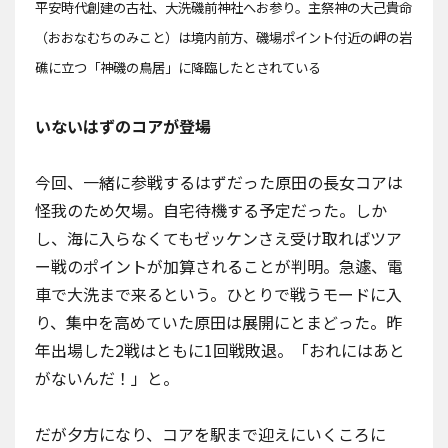
平安時代創建の古社、大洗磯前神社へお参り。主祭神の大己貴命
（おおなむちのみこと）は境内前方、磯場ポイント付近の岬の岩
礁に立つ「神磯の鳥居」に降臨したとされている
いないはずのコアが登場
今回、一緒に参戦するはずだった
原田の長女コアは
怪我のため欠場
。自宅待機する予定だった。しか
し、海に入らなくてもゼッケンさえ受け取ればツア
ー戦のポイントが加算されることが判明。急遽、電
車で大洗まで来るという。ひとりで戦うモードに入
り、集中を高めていた原田は展開にとまどった。昨
年出場した2戦はともに1回戦敗退。「おれにはあと
がないんだ！」と。
だが夕方になり、コアを駅まで迎えにいくころに