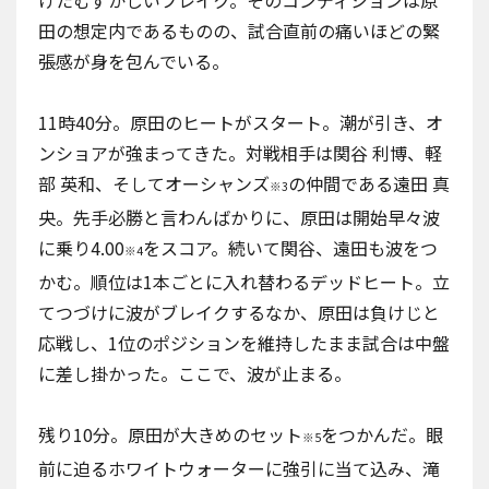
田の想定内であるものの、試合直前の痛いほどの緊
張感が身を包んでいる。
11時40分。原田のヒートがスタート。潮が引き、オ
ンショアが強まってきた。対戦相手は関谷 利博、軽
部 英和、そしてオーシャンズ
の仲間である遠田 真
※3
央。先手必勝と言わんばかりに、原田は開始早々波
に乗り4.00
をスコア。続いて関谷、遠田も波をつ
※4
かむ。順位は1本ごとに入れ替わるデッドヒート。立
てつづけに波がブレイクするなか、原田は負けじと
応戦し、1位のポジションを維持したまま試合は中盤
に差し掛かった。ここで、波が止まる。
残り10分。原田が大きめのセット
をつかんだ。眼
※5
前に迫るホワイトウォーターに強引に当て込み、滝