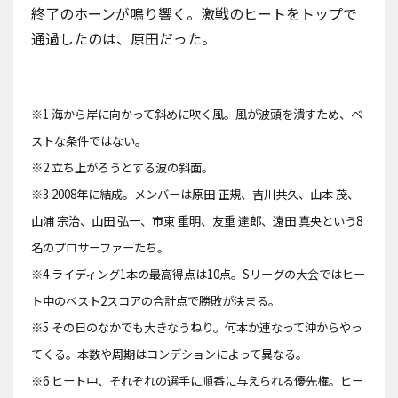
終了のホーンが鳴り響く。激戦のヒートをトップで
通過したのは、原田だった。
※1 海から岸に向かって斜めに吹く風。風が波頭を潰すため、ベ
ストな条件ではない。
※2 立ち上がろうとする波の斜面。
※3 2008年に結成。メンバーは原田 正規、吉川共久、山本 茂、
山浦 宗治、山田 弘一、市東 重明、友重 達郎、遠田 真央という8
名のプロサーファーたち。
※4 ライディング1本の最高得点は10点。Sリーグの大会ではヒー
ト中のベスト2スコアの合計点で勝敗が決まる。
※5 その日のなかでも大きなうねり。何本か連なって沖からやっ
てくる。本数や周期はコンデションによって異なる。
※6 ヒート中、それぞれの選手に順番に与えられる優先権。ヒー