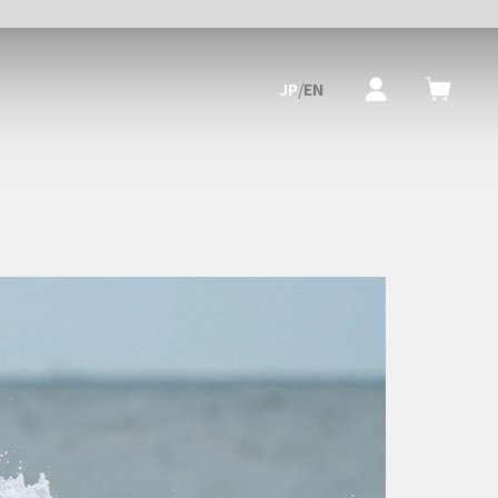
JP
/
EN