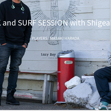
and SURF SESSION with Shigeaki
PLAYERS : MASAKI HARADA