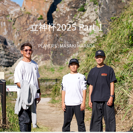
立神杯2025 Part 1
PLAYERS : MASAKI HARADA