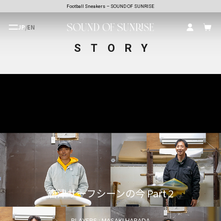
Football Sneakers – SOUND OF SUNRISE
JP
/
EN
STORY
唐津サーフシーンの今 Part 2
PLAYERS : MASAKI HARADA