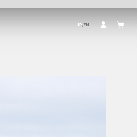
JP
/
EN