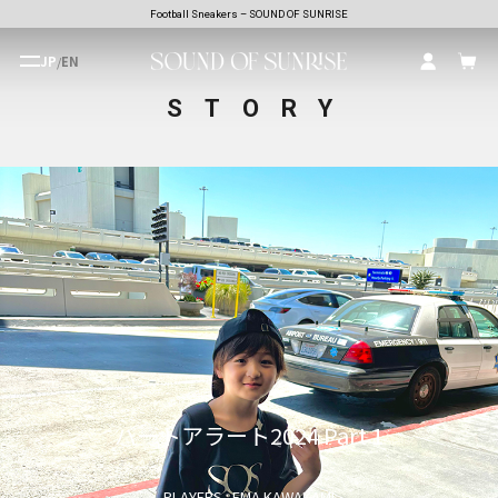
Football Sneakers – SOUND OF SUNRISE
JP
/
EN
STORY
バートアラート2024 Part 1
PLAYERS : EMA KAWAKAMI