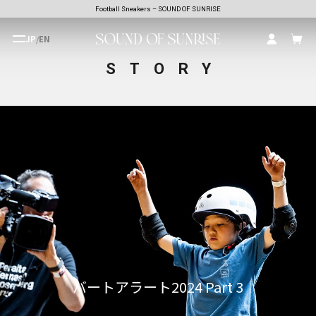
Football Sneakers – SOUND OF SUNRISE
JP
/
EN
STORY
バートアラート2024 Part 3