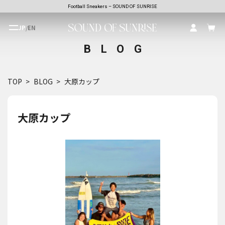
Football Sneakers – SOUND OF SUNRISE
JP
/
EN
BLOG
TOP
BLOG
大原カップ
大原カップ