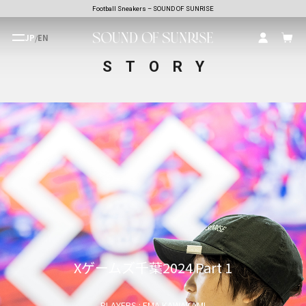
Football Sneakers – SOUND OF SUNRISE
JP
/
EN
STORY
Xゲームズ千葉2024 Part 1
PLAYERS : EMA KAWAKAMI