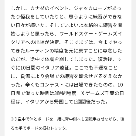
しかし、カナダのイベント、ジャッカロープがあっ
たり怪我をしていたりと、思うように練習ができな
い日々が続いた。そしていよいよ本格的に練習を開
始しようと思ったら、
ワールドスケートゲームズイ
タリア
への出場が決定。そこでまずは、今までやっ
てきたルーティンの精度を元に戻すことに専念した
のだが、途中で体調を崩してしまった。復活後、す
ぐに10日間のイタリア遠征。ここでも不運なこと
に、負傷により会場での練習を断念せざるをえなか
った。辛くもコンテストには出場できたものの、10
日間で滑った時間は3時間程度。X ゲームズ千葉の日
程は、イタリアから帰国して1週間後だった。
※3 空中で体とボードを一緒に背中側へ１回転半させながら、後
ろの手でボードを掴むトリック。