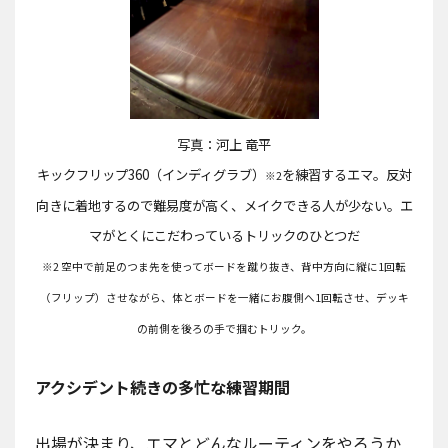
写真：河上 竜平
キックフリップ360（インディグラブ）
を練習するエマ。反対
※2
向きに着地するので難易度が高く、メイクできる人が少ない。エ
マがとくにこだわっているトリックのひとつだ
※2 空中で前足のつま先を使ってボードを蹴り抜き、背中方向に縦に1回転
（フリップ）させながら、体とボードを一緒にお腹側へ1回転させ、デッキ
の前側を後ろの手で掴むトリック。
アクシデント続きの多忙な練習期間
出場が決まり、エマとどんなルーティンをやろうか