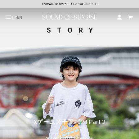
Football Sneakers – SOUND OF SUNRISE
JP
/
EN
STORY
Xゲームズ千葉2024 Part 2
PLAYERS : EMA KAWAKAMI