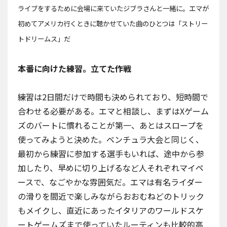
ライブをするために会場に来ていたジブラさんと一緒に。エマが
初めてアメリカ行くときに聴かせていた曲のひとつは「ストリー
トドリームス」だ
本番に向けた練習。立てた作戦
練習は2日間だけで時間も決められており、短時間で
合わせる必要がある。エマと相談し、まずはXゲーム
ズのバートに慣れることが第一、あとはスロープを
使ってみようと決めた。
ベンチュラ大会
と同じく、
最初から練習に参加する選手もいれば、途中から参
加したり、早めに切り上げるなど人それぞれマイペ
ースで、なごやかな雰囲気だ。エマは有名ライダー
の滑りを間近で楽しみながらおおむねどのトリック
もメイクし、直近にあった
イタリアのワールドスケ
ートゲームズ
まで使っていたルーティンも比較的高